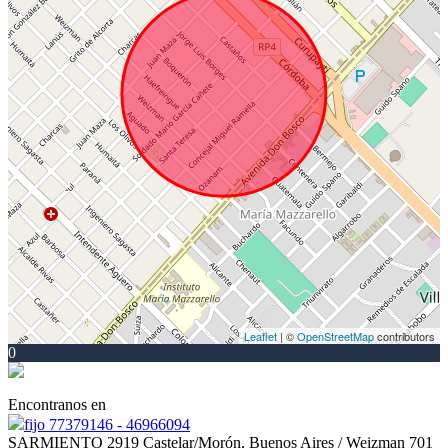
Leaflet
| ©
OpenStreetMap
contributors
0
Encontranos en
fijo 77379146 - 46966094
SARMIENTO 2919 Castelar/Morón, Buenos Aires / Weizman 701